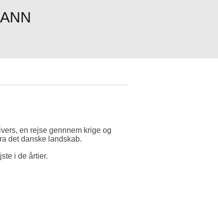
MANN
vers, en rejse gennnem krige og
fra det danske landskab.
e i de årtier.