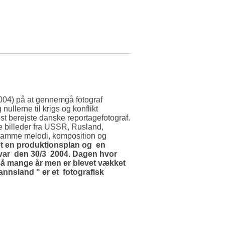
2004) på at gennemgå fotograf
ullerne til krigs og konflikt
t berejste danske reportagefotograf.
e billeder fra USSR, Rusland,
n samme melodi, komposition og
et en produktionsplan og en
 var den 30/3 2004. Dagen hvor
så mange år men er blevet vækket
annsland " er et fotografisk