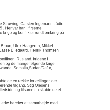
e Struwing. Carsten Ingemann trådte
. Her var han I firserne,
 krige og konflikter rundt omkring på
 Bruun, Ulrik Haagerup, Mikkel
, Lasse Ellegaard, Henrik Thomsen
flikter i Rusland, krigene i
ien og de mange følgende krige i
 Rwanda, Somalia,Sudan/Dafur,
bte de en række fortællinger, der
erende tilgang. Stig Olesens
ledside, og tilsammen skabte de et
ledte herefter et samarbejde med