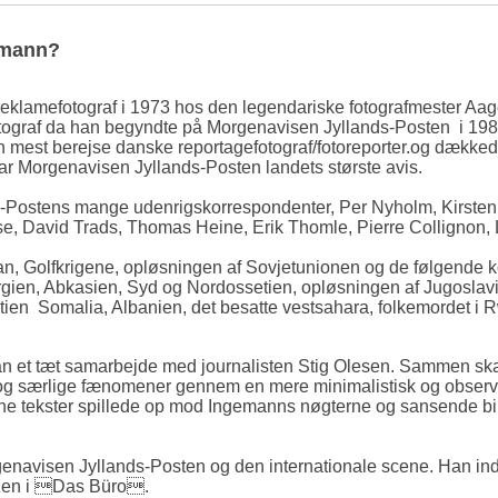
emann?
klamefotograf i 1973 hos den legendariske fotografmester Aag
fotograf da han begyndte på Morgenavisen Jyllands-Posten i 1985 
 mest berejse danske reportagefotograf/fotoreporter.og dækkede
 var Morgenavisen Jyllands-Posten landets største avis.
s-Postens mange udenrigskorrespondenter, Per Nyholm, Kirsten
se, David Trads, Thomas Heine, Erik Thomle, Pierre Collignon
an, Golfkrigene, opløsningen af Sovjetunionen og de følgende kon
gien, Abkasien, Syd og Nordossetien, opløsningen af Jugoslav
ien Somalia, Albanien, det besatte vestsahara, folkemordet i
 han et tæt samarbejde med journalisten Stig Olesen. Sammen ska
 og særlige fænomener gennem en mere minimalistisk og observ
vne tekster spillede op mod Ingemanns nøgterne og sansende bil
enavisen Jyllands-Posten og den internationale scene. Han ind
tzen i Das Büro.