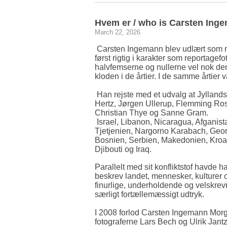
Hvem er / who is Carsten Ing
March 22, 2026
Carsten Ingemann blev udlært som re
først rigtig i karakter som reportage
halvfemserne og nullerne vel nok den
kloden i de årtier. I de samme årtier
Han rejste med et udvalg at Jylland
Hertz, Jørgen Ullerup, Flemming Ro
Christian Thye og Sanne Gram.
Israel, Libanon, Nicaragua, Afganist
Tjetjenien, Nargorno Karabach, Geor
Bosnien, Serbien, Makedonien, Kroat
Djibouti og Iraq.
Parallelt med sit konfliktstof havde
beskrev landet, mennesker, kulturer
finurlige, underholdende og velskre
særligt fortællemæssigt udtryk.
I 2008 forlod Carsten Ingemann Morg
fotograferne Lars Bech og Ulrik Jan