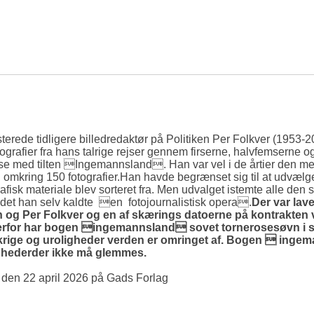
terede tidligere billedredaktør på Politiken Per Folkver (1953-
rafier fra hans talrige rejser gennem firserne, halvfemserne og n
e med tilten Ingemannsland. Han var vel i de årtier den mes
l omkring 150 fotografier.Han havde begrænset sig til at udvælg
afisk materiale blev sorteret fra. Men udvalget istemte alle de
det han selv kaldte en fotojournalistisk opera.
Der var lav
 og Per Folkver og en af skærings datoerne på kontrakten
 Derfor har bogen ingemannsland sovet tornerosesøvn i 
de krige og uroligheder verden er omringet af. Bogen  ingem
hederder ikke må glemmes.
en 22 april 2026 på Gads Forlag