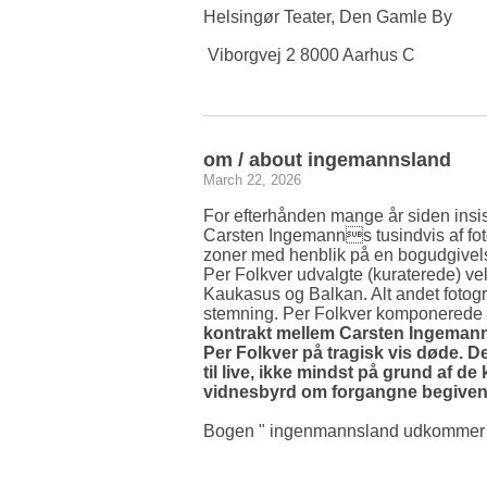
Helsingør Teater, Den Gamle By
Viborgvej 2 8000 Aarhus C
om / about ingemannsland
March 22, 2026
For efterhånden mange år siden insis
Carsten Ingemanns tusindvis af fotog
zoner med henblik på en bogudgivels
Per Folkver udvalgte (kuraterede) ve
Kaukasus og Balkan. Alt andet fotogr
stemning. Per Folkver komponerede 
kontrakt mellem Carsten Ingemann
Per Folkver på tragisk vis døde.
til live, ikke mindst på grund af 
vidnesbyrd om forgangne begiven
Bogen " ingenmannsland udkommer d