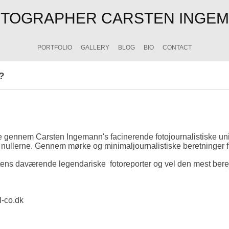
TOGRAPHER CARSTEN INGE
PORTFOLIO
GALLERY
BLOG
BIO
CONTACT
?
gennem Carsten Ingemann's facinerende fotojournalistiske uni
g i nullerne. Gennem mørke og minimaljournalistiske beretninger 
ns daværende legendariske fotoreporter og vel den mest berejst
l-co.dk