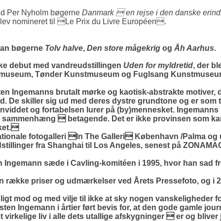
d Per Nyholm bøgerne
Danmark  en rejse i den danske erind
lev nomineret til Le Prix du Livre Européen.
han bøgerne
Tolv halve
,
Den store mågekrig
og
Åh Aarhus
.
ske debut med vandreudstillingen
Uden for myldretid
, der b
useum, Tønder Kunstmuseum og Fuglsang Kunstmuseum. I
en Ingemanns brutalt mørke og kaotisk-abstrakte motiver, d
 ud. De skiller sig ud med deres dystre grundtone og er som 
vanviddet og fortabelsen lurer på (by)mennesket. Ingemanns
e sammenhæng  betagende. Det er ikke provinsen som kar
ket.
tionale fotogalleri In The Galleri København /Palma og uds
udstillinger fra Shanghai til Los Angeles, senest på ZONAMAC
en Ingemann sæde i Cavling-komitéen i 1995, hvor han sad fr
ække priser og udmærkelser ved Årets Pressefoto, og i 20
gt mod og med vilje til ikke at sky nogen vanskeligheder fo
sten Ingemann i årtier ført bevis for, at den gode gamle jou
det virkelige liv i alle dets utallige afskygninger  er og bli