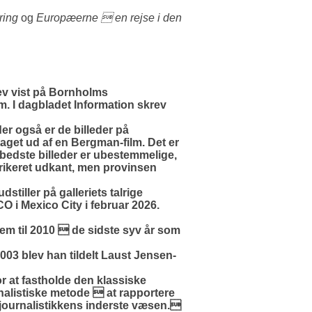
ring
og
Europæerne  en rejse i den
lev vist på Bornholms
 dagbladet Information skrev
er også er de billeder på
taget ud af en Bergman-film. Det er
 bedste billeder er ubestemmelige,
ikeret udkant, men provinsen
tiller på galleriets talrige
O i Mexico City i februar 2026.
em til 2010  de sidste syv år som
03 blev han tildelt Laust Jensen-
r at fastholde den klassiske
rnalistiske metode  at rapportere
ver journalistikkens inderste væsen.