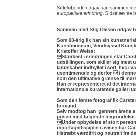
Sideløbende udgav han sammen me
europæiske erindring
. Sidstnævnte b
Sammen med Stig Olesen udgav 
Som 60-årig fik han sin kunstneri
Kunstmuseum, Vendsyssel Kunstm
Kristoffer Weiss:
Stærkest i erindringen står Carst
udstillingen, som skiller sig mest
landskaber indhyllet i sort, hvor 
usentimentale og derfor  i denn
som den ultimative grænse til mør
Han er repræsenteret af det interna
internationale kuraterede galleri 
Som den første fotograf fik Carst
formand.
Selv modtog han gennem årene en r
prisen med følgende begrundelse:
Under opbydelse af stort personli
reportagedisciplin i avisen har Car
tilstræbt værdifrit og neutralt fra 